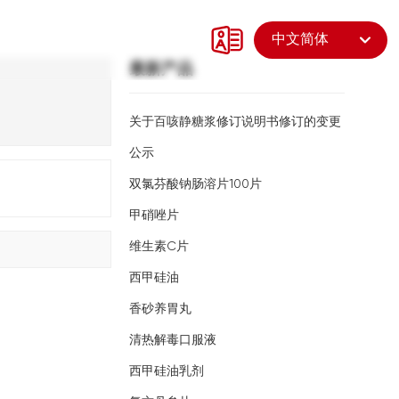
中心
人力资源
联系我们
中文简体
最新产品
Российская
English
关于百咳静糖浆修订说明书修订的变更
中文简体
公示
双氯芬酸钠肠溶片100片
甲硝唑片
维生素C片
西甲硅油
香砂养胃丸
清热解毒口服液
西甲硅油乳剂