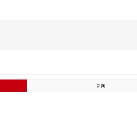
中杰
产品系列
研发与创新
招商合作
一体两翼
新闻
新闻