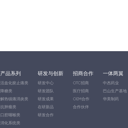
产品系列
研发与创新
招商合作
一体两翼
活血化瘀止痛类
研发中心
OTC招商
中杰药业
降糖类
研发团队
医疗招商
巴山生产基地
解热镇痛消炎类
研发成果
OEM合作
华美制药
抗肿瘤类
在研新品
合作伙伴
口腔咽喉类
研发合作
消化系统类